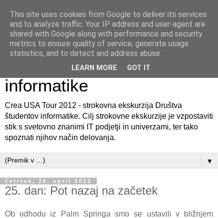
This site uses cookies from Google to deliver its services
Crea USA Tour 2012 -
and to analyze traffic. Your IP address and user-agent are
shared with Google along with performance and security
Strokovna ekskurzija
metrics to ensure quality of service, generate usage
statistics, and to detect and address abuse.
Društva študentov
LEARN MORE
GOT IT
informatike
Crea USA Tour 2012 - strokovna ekskurzija Društva
študentov informatike. Cilj strokovne ekskurzije je vzpostaviti
stik s svetovno znanimi IT podjetji in univerzami, ter tako
spoznati njihov način delovanja.
▼
četrtek, 26. april 2012
25. dan: Pot nazaj na začetek
Ob odhodu iz Palm Springa smo se ustavili v bližnjem