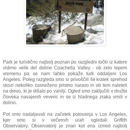
Park je turistično najbolj poznan po razgledni točki iz katere
vidimo velik del doline Coachella Valley - ob zelo lepem
vremenu pa se nam lahko pokaže tudi oddaljeni Los
Angeles. Poleg razgleda smo si privoščili še kratek sprehod
skozi nekoliko zasneženo pristno naravo in ob tem naleteli
na drevo, ki je dišalo po vanilji. Ogled smo zaključili v družbi
človeka navajenih veveric in se iz hladnega zraka vrnili v
dolino.
Pot smo nadaljevali na začetek potovanja v Los Angeles,
kjer smo si v večernih urah ogledali Griffith
Observatory. Observatorij je znan kot ena izmed najbolj