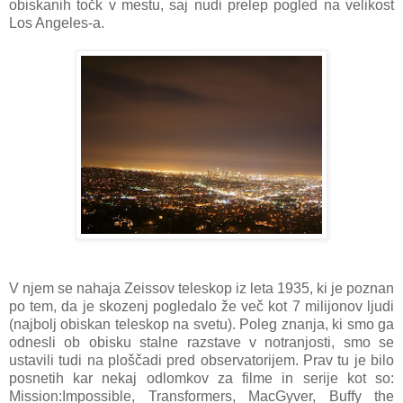
obiskanih točk v mestu, saj nudi prelep pogled na velikost
Los Angeles-a.
V njem se nahaja Zeissov teleskop iz leta 1935, ki je poznan
po tem, da je skozenj pogledalo že več kot 7 milijonov ljudi
(najbolj obiskan teleskop na svetu). Poleg znanja, ki smo ga
odnesli ob obisku stalne razstave v notranjosti, smo se
ustavili tudi na ploščadi pred observatorijem. Prav tu je bilo
posnetih kar nekaj odlomkov za filme in serije kot so:
Mission:Impossible, Transformers, MacGyver, Buffy the